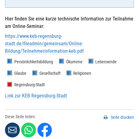
Hier finden Sie eine kurze technische Information zur Teilnahme
am Online-Seminar:
E-Mail
*
:
https://www.keb-regensburg-
stadt.de/fileadmin/gemeinsam/Online-
Bildung/Teilnehmerinformation-keb.pdf
Vorname
*
:
Persönlichkeitsbildung
Ökumene
Lebensende
Glaube
Gesellschaft
Religionen
Nachname
*
:
Regensburg-Stadt
Link zur KEB Regensburg-Stadt
Strasse / Hausnr.
*
:
Diese Seite teilen:
Seite drucken
PLZ
*
: