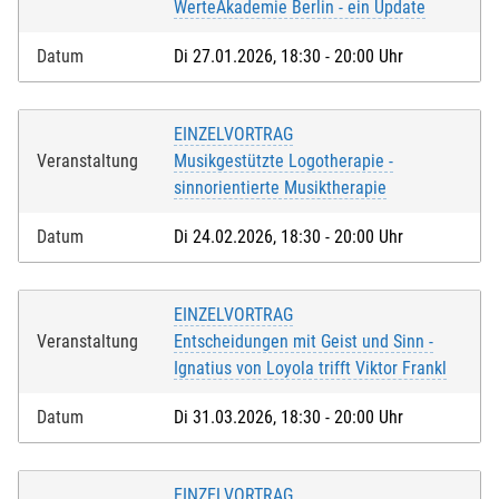
WerteAkademie Berlin - ein Update
Datum
Di 27.01.2026, 18:30 - 20:00 Uhr
Ich akzeptiere die
Nutzungsbedingungen (AGB)
. Die
EINZELVORTRAG
Widerrufsbelehrung
habe ich zur Kenntnis genommen
Veranstaltung
Musikgestützte Logotherapie -
und ich bestätige, dass ich das 16. Lebensjahr
sinnorientierte Musiktherapie
vollendet habe.*
Datum
Di 24.02.2026, 18:30 - 20:00 Uhr
Bei Feldern mit * handelt es sich um Pflichtfelder.
EINZELVORTRAG
Veranstaltung
Entscheidungen mit Geist und Sinn -
Ignatius von Loyola trifft Viktor Frankl
Datum
Di 31.03.2026, 18:30 - 20:00 Uhr
EINZELVORTRAG