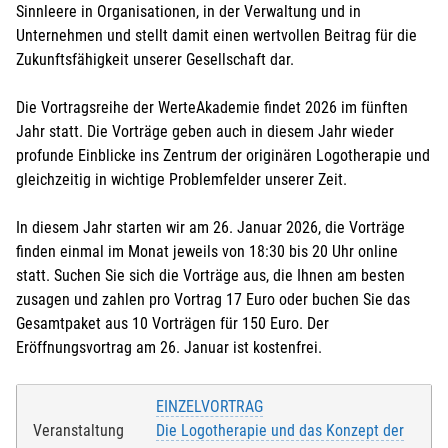
Sinnleere in Organisationen, in der Verwaltung und in
Unternehmen und stellt damit einen wertvollen Beitrag für die
Lastschrift
Zukunftsfähigkeit unserer Gesellschaft dar.
Mit der Anmeldung willige ich ein, dass die
Die Vortragsreihe der WerteAkademie findet 2026 im fünften
Teilnahmegebühr vom angegebenen Konto
Jahr statt. Die Vorträge geben auch in diesem Jahr wieder
eingezogen wird.
profunde Einblicke ins Zentrum der originären Logotherapie und
gleichzeitig in wichtige Problemfelder unserer Zeit.
Mit der Anmeldung versichere ich, dass ich
Kontoinhaber/-in bin oder über das Einverständnis
In diesem Jahr starten wir am 26. Januar 2026, die Vorträge
verfüge, dass vom entsprechenden Konto die
finden einmal im Monat jeweils von 18:30 bis 20 Uhr online
Teilnahmegebühr eingezogen wird.
statt. Suchen Sie sich die Vorträge aus, die Ihnen am besten
Kontoinhaber/-in
*
:
zusagen und zahlen pro Vortrag 17 Euro oder buchen Sie das
Gesamtpaket aus 10 Vorträgen für 150 Euro. Der
Eröffnungsvortrag am 26. Januar ist kostenfrei.
Name der Bank
*
:
EINZELVORTRAG
Veranstaltung
Die Logotherapie und das Konzept der
IBAN
*
: