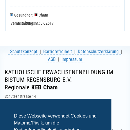
Gesundheit
Cham
Veranstaltungsnr.: 3-32517
Schutzkonzept
Barrierefreiheit
Datenschutzerklärung
AGB
Impressum
KATHOLISCHE ERWACHSENENBILDUNG IM
BISTUM REGENSBURG E.V.
Regionale
KEB Cham
Schützenstrasse 14
93413 Cham
Telefon: 09971 7138
E-Mail:
info(at)keb-cham.de
Diese Webseite verwendet Cookies und
Matomo/Piwik, um die
Bedienfreundlichkeit zu erhöhen.