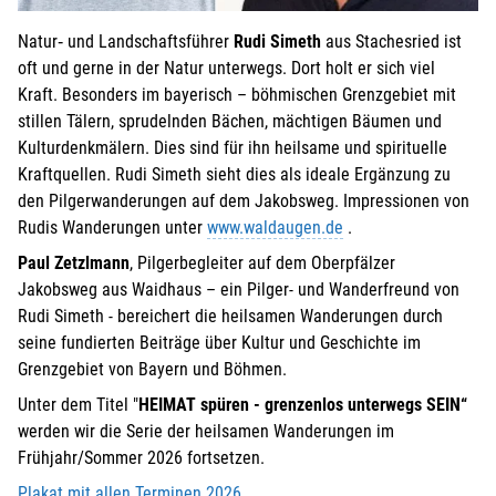
Natur‐ und Landschaftsführer
Rudi Simeth
aus Stachesried ist
oft und gerne in der Natur unterwegs. Dort holt er sich viel
Kraft. Besonders im bayerisch – böhmischen Grenzgebiet mit
stillen Tälern, sprudelnden Bächen, mächtigen Bäumen und
Kulturdenkmälern. Dies sind für ihn heilsame und spirituelle
Kraftquellen. Rudi Simeth sieht dies als ideale Ergänzung zu
den Pilgerwanderungen auf dem Jakobsweg. Impressionen von
Rudis Wanderungen unter
www.waldaugen.de
.
Paul Zetzlmann
, Pilgerbegleiter auf dem Oberpfälzer
Jakobsweg aus Waidhaus – ein Pilger- und Wanderfreund von
Rudi Simeth - bereichert die heilsamen Wanderungen durch
seine fundierten Beiträge über Kultur und Geschichte im
Grenzgebiet von Bayern und Böhmen.
Unter dem Titel "
HEIMAT spüren - grenzenlos unterwegs SEIN
“
werden wir die Serie der heilsamen Wanderungen im
Frühjahr/Sommer 2026 fortsetzen.
Plakat mit allen Terminen 2026