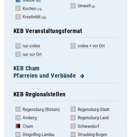
Glaube
(94)
Umwelt
(8)
Kochen
(18)
Kreativität
(28)
KEB Veranstaltungsformat
nur online
online + vor Ort
nur vor Ort
KEB Cham
Pfarreien und Verbände
KEB Regionalstellen
Apostolatshaus
Miltach - St. Martin
Hofstetten
Regensburg (Bistum)
Regensburg-Stadt
Neubäu - Mariä Namen
Arnschwang - St.
Amberg
Regensburg-Land
Neukirchen b. Hl. Blut -
Martin
Mariä Geburt
Cham
Schwandorf
Arrach - St. Valentin
Pemfling - St. Andreas
Dingolfing-Landau
Straubing-Bogen