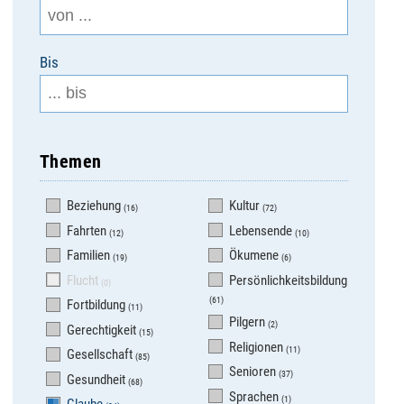
Bis
Themen
Beziehung
Kultur
(16)
(72)
Fahrten
Lebensende
(12)
(10)
Familien
Ökumene
(19)
(6)
Flucht
Persönlichkeitsbildung
(0)
(61)
Fortbildung
(11)
Pilgern
(2)
Gerechtigkeit
(15)
Religionen
(11)
Gesellschaft
(85)
Senioren
(37)
Gesundheit
(68)
Sprachen
(1)