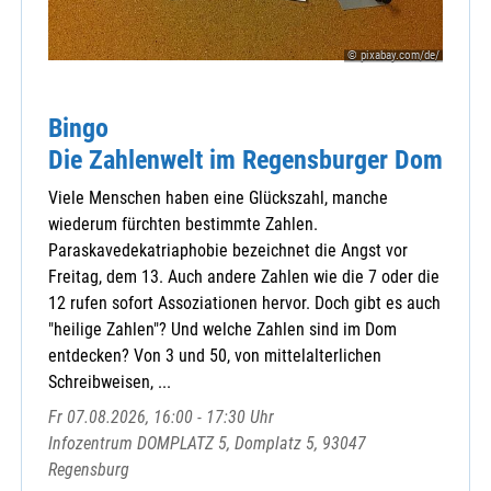
© pixabay.com/de/
Amt für Ernährung, Landwirtschaft und Ernährung
Caritasverband für den Landkreis Cham
Bingo
familylab
Die Zahlenwelt im Regensburger Dom
KAB-Kreisverband
Katholische Jugendstelle Cham
Viele Menschen haben eine Glückszahl, manche
KDFB Bezirksverband Roding
wiederum fürchten bestimmte Zahlen.
KDFB-Bezirksverband Cham
Paraskavedekatriaphobie bezeichnet die Angst vor
Freitag, dem 13. Auch andere Zahlen wie die 7 oder die
KLB-Kreisverband Cham
12 rufen sofort Assoziationen hervor. Doch gibt es auch
Kneipp-Verein Cham e.V.
"heilige Zahlen"? Und welche Zahlen sind im Dom
Kneipp-Verein Cham e.V.
entdecken? Von 3 und 50, von mittelalterlichen
Kolpingbezirk Cham
Schreibweisen, ...
Kulturverein Bayerischer Wald e.V.
OBA
Fr 07.08.2026, 16:00 - 17:30 Uhr
Sudetendeutsche Landsmannschaft Bad Kö
Infozentrum DOMPLATZ 5, Domplatz 5, 93047
Regensburg