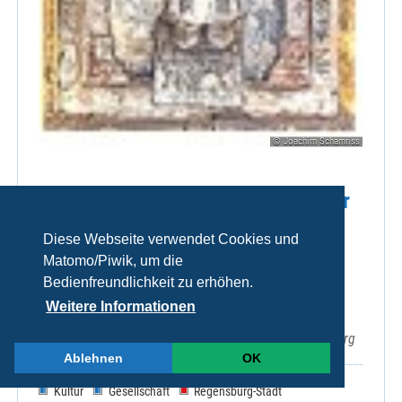
© Joachim Schamriss
Führungen durch die Schatzkammer
und die östlichen Krypten
Diese Webseite verwendet Cookies und
(Emmerams-(Ring-)) und
Matomo/Piwik, um die
Ramwoldkrypta.
Bedienfreundlichkeit zu erhöhen.
Weitere Informationen
Sa 08.08.2026, 15:00 Uhr
EmmeramForum, Emmeramsplatz 3, 93047 Regensburg
Ablehnen
OK
Kultur
Gesellschaft
Regensburg-Stadt