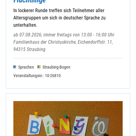
Strahlfeld, Haus der Begegnung
In lockerer Runde treffen sich Teilnehmer aller
Tiefenbach - St. Vitus
Altersgruppen um sich in deutscher Sprache zu
Trasching - Mariä Sieben Schmerzen
unterhalten.
Treffelstein - Hl. Drei Könige
ab 07.08.2026; immer freitags von 13:00 - 16:00 Uhr
Untertraubenbach - St. Martin
Familienhaus der Christuskirche, Eichendorffstr. 11,
Waffenbrunn - St.Mariä Himmelfahrt
94315 Straubing
Wald und Süssenbach - St. Laurentius
Walderbach - St. Nikolaus
Waldmünchen - St. Stephan
Sprachen
Straubing-Bogen
Walting - Expositur St.Marien
Veranstaltungsnr.: 10-26810
Warzenried - Hl. Herz Jesu
Wettzell - St. Laurentius
Wilting - St. Leonhard
Windischbergerdorf - St. Michael
Zell - St. Mariä Himmelfahrt
Zenching - Expositur St. Ägidius
Zentrale Veranstaltung KEB Cham