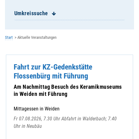
Ehevorbereitungsseminare
Eschlkam - St. Jakobus
Umkreissuche
Falkenstein - St. Sebastian
Furth im Wald - St. Mariä Himmelfahrt
Geigant - St. Bartholomäus
Start
Aktuelle Veranstaltungen
Geistliches Zentrum der Redemptoristen
Gesundheitsregion plus
Gleißenberg - St. Bartholomäus
Fahrt zur KZ-Gedenkstätte
Grafenkirchen - St. Laurentius
Grafenwiesen - Hl.Dreifaltigkeit
Flossenbürg mit Führung
Haibühl/Arrach - St. Wolfgang
Am Nachmittag Besuch des Keramikmuseums
Harrling/Zandt - St. Bartholomäus
in Weiden mit Führung
Heinrichskirchen - St. Nikolaus
Hiltersried - St. Johann Baptist
Mittagessen in Weiden
Hohenwarth - St. Johannes der Täufer
Fr 07.08.2026, 7.30 Uhr Abfahrt in Walderbach; 7.40
KEB im Bistum Regensburg e.V.
Uhr in Neubäu
Lam - St. Ulrich
Lederdorn - Maria Königin