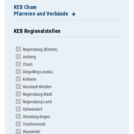
KEB Cham
Pfarreien und Verbände
KEB Regionalstellen
Apostolatshaus Hofstetten
Arnschwang - St. Martin
Regensburg (Bistum)
Arrach - St. Valentin
Amberg
Ast - Zu unserer lieben Frau
Cham
Bad Kötzting - St.Mariä Himmelfahrt
Dingolfing-Landau
Blaibach - St. Elisabeth
Kelheim
Cham - Kolpingsfamilie
Neustadt-Weiden
Cham - St. Jakob
Regensburg-Stadt
Cham - St. Josef
Regensburg-Land
Chamerau - St. Peter und Paul
Schwandorf
Chammünster - St.Mariä Himmelfahrt
Straubing-Bogen
Dalking - St. Peter und Paul
Tirschenreuth
Döfering - St. Ägidius
Wunsiedel