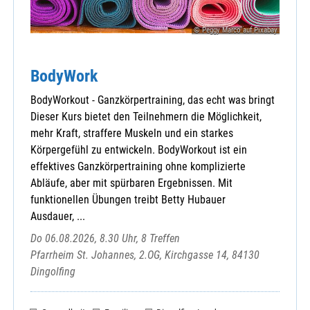
Lohberg - St. Walburga
Michelsneukirchen - St. Michael
© Peggy Marco auf Pixabay
Miltach - St. Martin
Neubäu - Mariä Namen
BodyWork
Neukirchen b. Hl. Blut - Mariä Geburt
Pemfling - St. Andreas
BodyWorkout - Ganzkörpertraining, das echt was bringt
Pösing - St. Vitus
Dieser Kurs bietet den Teilnehmern die Möglichkeit,
Ränkam - Heilige Dreifaltigkeit
mehr Kraft, straffere Muskeln und ein starkes
Rettenbach - St. Laurentius
Körpergefühl zu entwickeln. BodyWorkout ist ein
Rimbach - St. Michael
effektives Ganzkörpertraining ohne komplizierte
Roding - St. Pankratius
Abläufe, aber mit spürbaren Ergebnissen. Mit
Rötz - St. Martin
funktionellen Übungen treibt Betty Hubauer
Runding - St. Andreas
Ausdauer, ...
Sattelbogen - Kuratbenefizium St. Nikola
Do 06.08.2026, 8.30 Uhr, 8 Treffen
Sattelpeilnstein - St. Peter und Paul
Pfarrheim St. Johannes, 2.OG, Kirchgasse 14, 84130
Schönthal - St. Michael
Dingolfing
Schorndorf - Maria Immaculata
Stamsried - St. Johannes