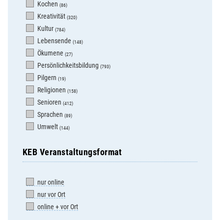
Kochen
(86)
Kreativität
(320)
Kultur
(784)
Lebensende
(148)
Ökumene
(27)
Persönlichkeitsbildung
(793)
Pilgern
(19)
Religionen
(158)
Senioren
(412)
Sprachen
(89)
Umwelt
(144)
KEB Veranstaltungsformat
nur online
nur vor Ort
online + vor Ort