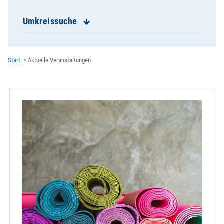
Ehevorbereitungsseminare
Eschlkam - St. Jakobus
Umkreissuche
Falkenstein - St. Sebastian
Furth im Wald - St. Mariä Himmelfahrt
Geigant - St. Bartholomäus
Start
Aktuelle Veranstaltungen
Geistliches Zentrum der Redemptoristen
Gesundheitsregion plus
Gleißenberg - St. Bartholomäus
Grafenkirchen - St. Laurentius
Grafenwiesen - Hl.Dreifaltigkeit
Haibühl/Arrach - St. Wolfgang
Harrling/Zandt - St. Bartholomäus
Heinrichskirchen - St. Nikolaus
Hiltersried - St. Johann Baptist
Hohenwarth - St. Johannes der Täufer
KEB im Bistum Regensburg e.V.
Lam - St. Ulrich
Lederdorn - Maria Königin