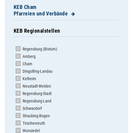
KEB Cham
Pfarreien und Verbände
KEB Regionalstellen
Apostolatshaus Hofstetten
Arnschwang - St. Martin
Regensburg (Bistum)
Arrach - St. Valentin
Amberg
Ast - Zu unserer lieben Frau
Cham
Bad Kötzting - St.Mariä Himmelfahrt
Dingolfing-Landau
Blaibach - St. Elisabeth
Kelheim
Cham - Kolpingsfamilie
Neustadt-Weiden
Cham - St. Jakob
Regensburg-Stadt
Cham - St. Josef
Regensburg-Land
Chamerau - St. Peter und Paul
Schwandorf
Chammünster - St.Mariä Himmelfahrt
Straubing-Bogen
Dalking - St. Peter und Paul
Tirschenreuth
Döfering - St. Ägidius
Wunsiedel