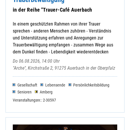
in der Reihe "Trauer-Café Auerbach
Amt für Ernährung, Landwirtschaft und Ernährung
In einem geschützten Rahmen von ihrer Trauer
Caritasverband für den Landkreis Cham
sprechen - anderen Menschen zuhören - Verständnis
familylab
und Unterstützung erfahren und Anregungen zur
KAB-Kreisverband
Trauerbewältigung empfangen - zusammen Wege aus
dem Dunkel finden - Lebendigkeit wiederentdecken
Katholische Jugendstelle Cham
KDFB Bezirksverband Roding
Do 06.08.2026, 14:00 Uhr
KDFB-Bezirksverband Cham
"Arche", Kirchstraße 2, 91275 Auerbach in der Oberpfalz
KLB-Kreisverband Cham
Kneipp-Verein Cham e.V.
Gesellschaft
Lebensende
Persönlichkeitsbildung
Kneipp-Verein Cham e.V.
Senioren
Amberg
Kolpingbezirk Cham
Veranstaltungsnr.: 2-30597
Kulturverein Bayerischer Wald e.V.
OBA
Sudetendeutsche Landsmannschaft Bad Kö