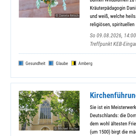
Kräuterpädagogin Danie
und weiß, welche heil
© Daniela Reisch
religiösen, spirituellen
So 09.08.2026, 14:00
Treffpunkt KEB-Eingan
Gesundheit
Glaube
Amberg
Kirchenführung
Sie ist ein Meisterwer
Deutschlands: die Dom
dem wohl ältesten Fri
© Michael Fischer
(um 1500) birgt die mä