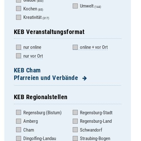
Glaube
(800)
Umwelt
(144)
Kochen
(85)
Kreativität
(317)
KEB Veranstaltungsformat
nur online
online + vor Ort
nur vor Ort
KEB Cham
Pfarreien und Verbände
KEB Regionalstellen
Apostolatshaus
Miltach - St. Martin
Hofstetten
Regensburg (Bistum)
Regensburg-Stadt
Neubäu - Mariä Namen
Arnschwang - St.
Amberg
Regensburg-Land
Neukirchen b. Hl. Blut -
Martin
Mariä Geburt
Cham
Schwandorf
Arrach - St. Valentin
Pemfling - St. Andreas
Dingolfing-Landau
Straubing-Bogen