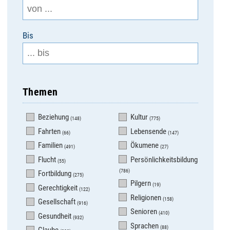
Bis
Themen
Beziehung
Kultur
(148)
(775)
Fahrten
Lebensende
(66)
(147)
Familien
Ökumene
(491)
(27)
Flucht
Persönlichkeitsbildung
(55)
(786)
Fortbildung
(275)
Pilgern
(19)
Gerechtigkeit
(122)
Religionen
(158)
Gesellschaft
(916)
Senioren
(410)
Gesundheit
(932)
Sprachen
(88)