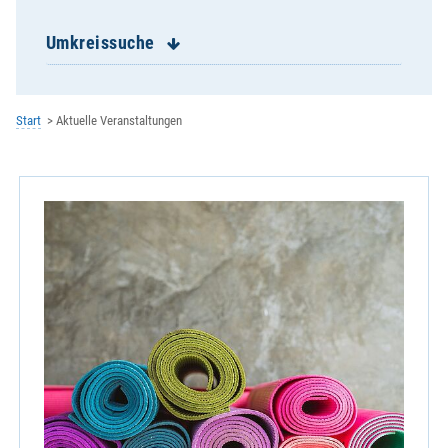
Ehevorbereitungsseminare
Eschlkam - St. Jakobus
Umkreissuche
Falkenstein - St. Sebastian
Furth im Wald - St. Mariä Himmelfahrt
Geigant - St. Bartholomäus
Start
Aktuelle Veranstaltungen
Geistliches Zentrum der Redemptoristen
Gesundheitsregion plus
Gleißenberg - St. Bartholomäus
Grafenkirchen - St. Laurentius
Grafenwiesen - Hl.Dreifaltigkeit
Haibühl/Arrach - St. Wolfgang
Harrling/Zandt - St. Bartholomäus
Heinrichskirchen - St. Nikolaus
Hiltersried - St. Johann Baptist
Hohenwarth - St. Johannes der Täufer
KEB im Bistum Regensburg e.V.
Lam - St. Ulrich
Lederdorn - Maria Königin