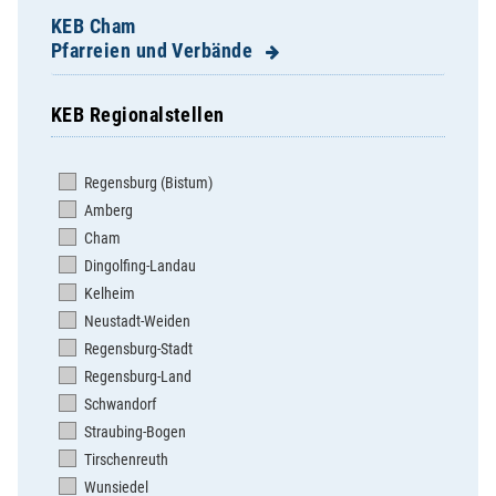
KEB Cham
Pfarreien und Verbände
KEB Regionalstellen
Apostolatshaus Hofstetten
Arnschwang - St. Martin
Regensburg (Bistum)
Arrach - St. Valentin
Amberg
Ast - Zu unserer lieben Frau
Cham
Bad Kötzting - St.Mariä Himmelfahrt
Dingolfing-Landau
Blaibach - St. Elisabeth
Kelheim
Cham - Kolpingsfamilie
Neustadt-Weiden
Cham - St. Jakob
Regensburg-Stadt
Cham - St. Josef
Regensburg-Land
Chamerau - St. Peter und Paul
Schwandorf
Chammünster - St.Mariä Himmelfahrt
Straubing-Bogen
Dalking - St. Peter und Paul
Tirschenreuth
Döfering - St. Ägidius
Wunsiedel