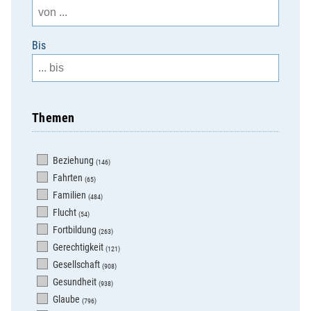
Bis
Themen
Beziehung
(146)
Fahrten
(65)
Familien
(484)
Flucht
(54)
Fortbildung
(263)
Gerechtigkeit
(121)
Gesellschaft
(908)
Gesundheit
(938)
Glaube
(796)