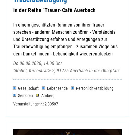
in der Reihe "Trauer-Café Auerbach
Amt für Ernährung, Landwirtschaft und Ernährung
In einem geschützten Rahmen von ihrer Trauer
Caritasverband für den Landkreis Cham
sprechen - anderen Menschen zuhören - Verständnis
familylab
und Unterstützung erfahren und Anregungen zur
KAB-Kreisverband
Trauerbewältigung empfangen - zusammen Wege aus
dem Dunkel finden - Lebendigkeit wiederentdecken
Katholische Jugendstelle Cham
KDFB Bezirksverband Roding
Do 06.08.2026, 14:00 Uhr
KDFB-Bezirksverband Cham
"Arche", Kirchstraße 2, 91275 Auerbach in der Oberpfalz
KLB-Kreisverband Cham
Kneipp-Verein Cham e.V.
Gesellschaft
Lebensende
Persönlichkeitsbildung
Kneipp-Verein Cham e.V.
Senioren
Amberg
Kolpingbezirk Cham
Veranstaltungsnr.: 2-30597
Kulturverein Bayerischer Wald e.V.
OBA
Sudetendeutsche Landsmannschaft Bad Kö