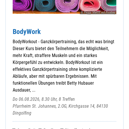
Lohberg - St. Walburga
Michelsneukirchen - St. Michael
© Peggy Marco auf Pixabay
Miltach - St. Martin
Neubäu - Mariä Namen
BodyWork
Neukirchen b. Hl. Blut - Mariä Geburt
Pemfling - St. Andreas
BodyWorkout - Ganzkörpertraining, das echt was bringt
Pösing - St. Vitus
Dieser Kurs bietet den Teilnehmern die Möglichkeit,
Ränkam - Heilige Dreifaltigkeit
mehr Kraft, straffere Muskeln und ein starkes
Rettenbach - St. Laurentius
Körpergefühl zu entwickeln. BodyWorkout ist ein
Rimbach - St. Michael
effektives Ganzkörpertraining ohne komplizierte
Roding - St. Pankratius
Abläufe, aber mit spürbaren Ergebnissen. Mit
Rötz - St. Martin
funktionellen Übungen treibt Betty Hubauer
Runding - St. Andreas
Ausdauer, ...
Sattelbogen - Kuratbenefizium St. Nikola
Do 06.08.2026, 8.30 Uhr, 8 Treffen
Sattelpeilnstein - St. Peter und Paul
Pfarrheim St. Johannes, 2.OG, Kirchgasse 14, 84130
Schönthal - St. Michael
Dingolfing
Schorndorf - Maria Immaculata
Stamsried - St. Johannes