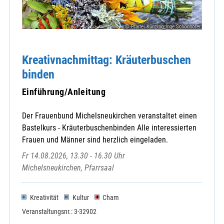
© Pfarrei Künzing_Inge Schönhofer
Amt für Ernährung, Landwirtschaft und Ernährung
Caritasverband für den Landkreis Cham
Kreativnachmittag: Kräuterbuschen
familylab
binden
KAB-Kreisverband
Katholische Jugendstelle Cham
Einführung/Anleitung
KDFB Bezirksverband Roding
KDFB-Bezirksverband Cham
Der Frauenbund Michelsneukirchen veranstaltet einen
KLB-Kreisverband Cham
Bastelkurs - Kräuterbuschenbinden Alle interessierten
Kneipp-Verein Cham e.V.
Frauen und Männer sind herzlich eingeladen.
Kneipp-Verein Cham e.V.
Fr 14.08.2026, 13.30 - 16.30 Uhr
Kolpingbezirk Cham
Michelsneukirchen, Pfarrsaal
Kulturverein Bayerischer Wald e.V.
OBA
Kreativität
Kultur
Cham
Sudetendeutsche Landsmannschaft Bad Kö
Veranstaltungsnr.: 3-32902