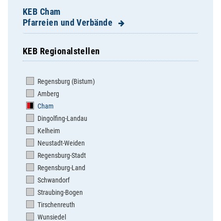
KEB Cham
Pfarreien und Verbände
KEB Regionalstellen
Apostolatshaus Hofstetten
Arnschwang - St. Martin
Regensburg (Bistum)
Arrach - St. Valentin
Amberg
Ast - Zu unserer lieben Frau
Cham
Bad Kötzting - St.Mariä Himmelfahrt
Dingolfing-Landau
Blaibach - St. Elisabeth
Kelheim
Cham - Kolpingsfamilie
Neustadt-Weiden
Cham - St. Jakob
Regensburg-Stadt
Cham - St. Josef
Regensburg-Land
Chamerau - St. Peter und Paul
Schwandorf
Chammünster - St.Mariä Himmelfahrt
Straubing-Bogen
Dalking - St. Peter und Paul
Tirschenreuth
Döfering - St. Ägidius
Wunsiedel