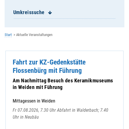
Ehevorbereitungsseminare
Eschlkam - St. Jakobus
Umkreissuche
Falkenstein - St. Sebastian
Furth im Wald - St. Mariä Himmelfahrt
Geigant - St. Bartholomäus
Start
Aktuelle Veranstaltungen
Geistliches Zentrum der Redemptoristen
Gesundheitsregion plus
Gleißenberg - St. Bartholomäus
Fahrt zur KZ-Gedenkstätte
Grafenkirchen - St. Laurentius
Grafenwiesen - Hl.Dreifaltigkeit
Flossenbürg mit Führung
Haibühl/Arrach - St. Wolfgang
Am Nachmittag Besuch des Keramikmuseums
Harrling/Zandt - St. Bartholomäus
in Weiden mit Führung
Heinrichskirchen - St. Nikolaus
Hiltersried - St. Johann Baptist
Mittagessen in Weiden
Hohenwarth - St. Johannes der Täufer
Fr 07.08.2026, 7.30 Uhr Abfahrt in Walderbach; 7.40
KEB im Bistum Regensburg e.V.
Uhr in Neubäu
Lam - St. Ulrich
Lederdorn - Maria Königin