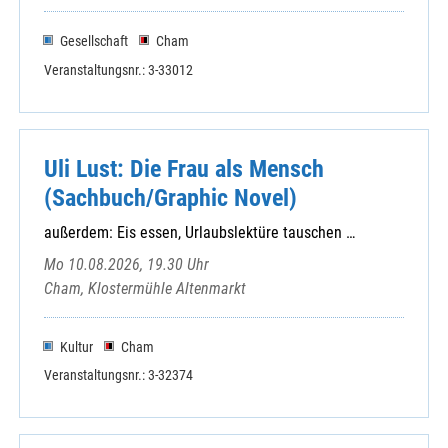
Lohberg - St. Walburga
Michelsneukirchen - St. Michael
Gesellschaft
Cham
Miltach - St. Martin
Veranstaltungsnr.: 3-33012
Neubäu - Mariä Namen
Neukirchen b. Hl. Blut - Mariä Geburt
Pemfling - St. Andreas
Pösing - St. Vitus
Uli Lust: Die Frau als Mensch
Ränkam - Heilige Dreifaltigkeit
(Sachbuch/Graphic Novel)
Rettenbach - St. Laurentius
außerdem: Eis essen, Urlaubslektüre tauschen …
Rimbach - St. Michael
Roding - St. Pankratius
Mo 10.08.2026, 19.30 Uhr
Rötz - St. Martin
Cham, Klostermühle Altenmarkt
Runding - St. Andreas
Sattelbogen - Kuratbenefizium St. Nikola
Kultur
Cham
Sattelpeilnstein - St. Peter und Paul
Veranstaltungsnr.: 3-32374
Schönthal - St. Michael
Schorndorf - Maria Immaculata
Stamsried - St. Johannes