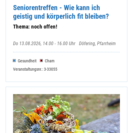
Strahlfeld, Haus der Begegnung
Seniorentreffen - Wie kann ich
Tiefenbach - St. Vitus
geistig und körperlich fit bleiben?
Trasching - Mariä Sieben Schmerzen
Thema: noch offen!
Treffelstein - Hl. Drei Könige
Untertraubenbach - St. Martin
Waffenbrunn - St.Mariä Himmelfahrt
Do 13.08.2026, 14.00 - 16.00 Uhr
Döfering, Pfarrheim
Wald und Süssenbach - St. Laurentius
Walderbach - St. Nikolaus
Gesundheit
Cham
Waldmünchen - St. Stephan
Veranstaltungsnr.: 3-33055
Walting - Expositur St.Marien
Warzenried - Hl. Herz Jesu
Wettzell - St. Laurentius
Wilting - St. Leonhard
Windischbergerdorf - St. Michael
Zell - St. Mariä Himmelfahrt
Zenching - Expositur St. Ägidius
Zentrale Veranstaltung KEB Cham