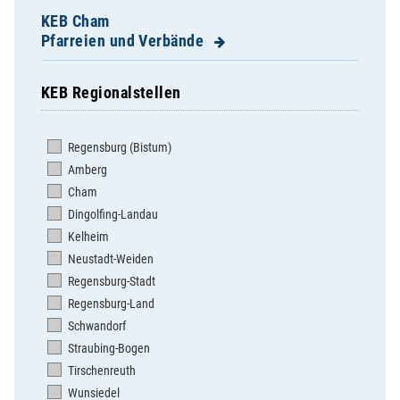
KEB Cham
Pfarreien und Verbände
KEB Regionalstellen
Apostolatshaus Hofstetten
Arnschwang - St. Martin
Regensburg (Bistum)
Arrach - St. Valentin
Amberg
Ast - Zu unserer lieben Frau
Cham
Bad Kötzting - St.Mariä Himmelfahrt
Dingolfing-Landau
Blaibach - St. Elisabeth
Kelheim
Cham - Kolpingsfamilie
Neustadt-Weiden
Cham - St. Jakob
Regensburg-Stadt
Cham - St. Josef
Regensburg-Land
Chamerau - St. Peter und Paul
Schwandorf
Chammünster - St.Mariä Himmelfahrt
Straubing-Bogen
Dalking - St. Peter und Paul
Tirschenreuth
Döfering - St. Ägidius
Wunsiedel