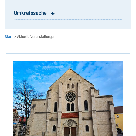
Ehevorbereitungsseminare
Eschlkam - St. Jakobus
Umkreissuche
Falkenstein - St. Sebastian
Furth im Wald - St. Mariä Himmelfahrt
Geigant - St. Bartholomäus
Start
Aktuelle Veranstaltungen
Geistliches Zentrum der Redemptoristen
Gesundheitsregion plus
Gleißenberg - St. Bartholomäus
Grafenkirchen - St. Laurentius
Grafenwiesen - Hl.Dreifaltigkeit
Haibühl/Arrach - St. Wolfgang
Harrling/Zandt - St. Bartholomäus
Heinrichskirchen - St. Nikolaus
Hiltersried - St. Johann Baptist
Hohenwarth - St. Johannes der Täufer
KEB im Bistum Regensburg e.V.
Lam - St. Ulrich
Lederdorn - Maria Königin