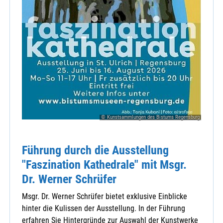
Amt für Ernährung, Landwirtschaft und Ernährung
Caritasverband für den Landkreis Cham
familylab
KAB-Kreisverband
Katholische Jugendstelle Cham
KDFB Bezirksverband Roding
KDFB-Bezirksverband Cham
© Kunstsammlungen des Bistums Regensburg
KLB-Kreisverband Cham
Kneipp-Verein Cham e.V.
Führung durch die Ausstellung
Kneipp-Verein Cham e.V.
"Faszination Kathedrale" mit Msgr.
Kolpingbezirk Cham
Kulturverein Bayerischer Wald e.V.
Dr. Werner Schrüfer
OBA
Msgr. Dr. Werner Schrüfer bietet exklusive Einblicke
Sudetendeutsche Landsmannschaft Bad Kö
hinter die Kulissen der Ausstellung. In der Führung
erfahren Sie Hintergründe zur Auswahl der Kunstwerke