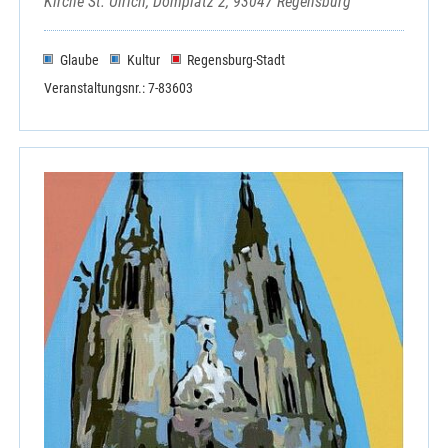
Kirche St. Ulrich, Domplatz 2, 93047 Regensburg
Strahlfeld, Haus der Begegnung
Tiefenbach - St. Vitus
Glaube
Kultur
Regensburg-Stadt
Trasching - Mariä Sieben Schmerzen
Treffelstein - Hl. Drei Könige
Veranstaltungsnr.: 7-83603
Untertraubenbach - St. Martin
Waffenbrunn - St.Mariä Himmelfahrt
Wald und Süssenbach - St. Laurentius
Walderbach - St. Nikolaus
Waldmünchen - St. Stephan
Walting - Expositur St.Marien
Warzenried - Hl. Herz Jesu
Wettzell - St. Laurentius
Wilting - St. Leonhard
Windischbergerdorf - St. Michael
Zell - St. Mariä Himmelfahrt
Zenching - Expositur St. Ägidius
Zentrale Veranstaltung KEB Cham