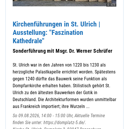
Lohberg - St. Walburga
© KEB
Michelsneukirchen - St. Michael
Miltach - St. Martin
Kirchenführungen in St. Ulrich |
Neubäu - Mariä Namen
Ausstellung: "Faszination
Neukirchen b. Hl. Blut - Mariä Geburt
Kathedrale"
Pemfling - St. Andreas
Pösing - St. Vitus
Sonderführung mit Msgr. Dr. Werner Schrüfer
Ränkam - Heilige Dreifaltigkeit
Rettenbach - St. Laurentius
St. Ulrich war in den Jahren von 1220 bis 1230 als
Rimbach - St. Michael
herzogliche Palastkapelle errichtet worden. Spätestens
Roding - St. Pankratius
gegen 1240 dürfte das Bauwerk seine Funktion als
Rötz - St. Martin
Dompfarrkirche erhalten haben. Stilistisch gehört St.
Runding - St. Andreas
Ulrich zu den ältesten Bauwerken der Gotik in
Sattelbogen - Kuratbenefizium St. Nikola
Deutschland. Die Architekturformen wurden unmittelbar
Sattelpeilnstein - St. Peter und Paul
aus Frankreich importiert; ihre Wurzeln ...
Schönthal - St. Michael
So 09.08.2026, 14:00 - 15:00 Uhr, Aktuelle Termine
Schorndorf - Maria Immaculata
finden Sie unter: https://domplatz-5.de/.
Stamsried - St. Johannes